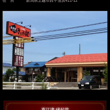
住 所 新潟県上越市西ヶ窪浜411-12
直江津 縁起堂