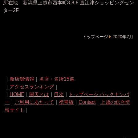
所在地 新潟県上越市西本町3-8-8 直江津ショッピングセン
ター2F
トップページ
2020年7月
｜
新店舗情報
｜
名店・名所15選
｜
アクセスランキング
｜
｜
HOME
｜
開天とは
｜
目次
｜
トップページ バックナンバ
ー
｜
ご利用にあたって
｜
携帯版
｜
Contact
｜
上越の総合情
報サイト
｜