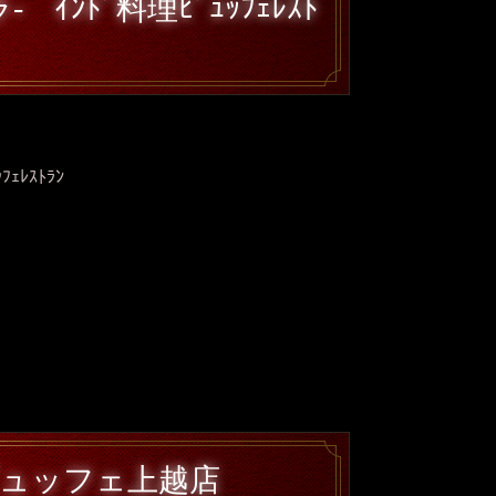
 ｲﾝﾄﾞ料理ﾋﾞｭｯﾌｪﾚｽﾄ
ﾌｪﾚｽﾄﾗﾝ
ュッフェ上越店