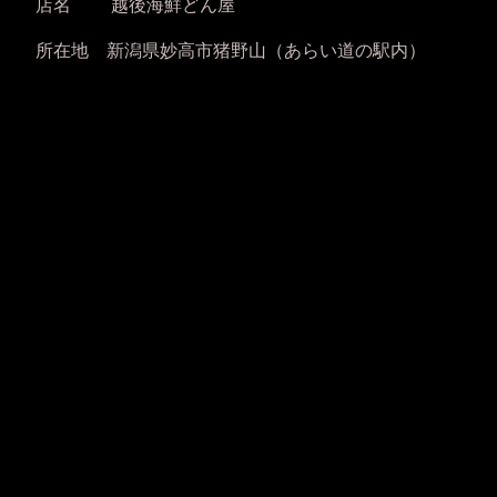
店名 越後海鮮どん屋
所在地 新潟県妙高市猪野山（あらい道の駅内）